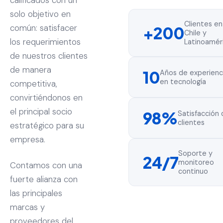
calificados con un
solo objetivo en
Clientes en
común: satisfacer
+200
Chile y
los requerimientos
Latinoamér
de nuestros clientes
de manera
10
Años de experienc
en tecnología
competitiva,
convirtiéndonos en
el principal socio
98%
Satisfacción 
clientes
estratégico para su
empresa.
Soporte y
24/7
monitoreo
Contamos con una
continuo
fuerte alianza con
las principales
marcas y
proveedores del