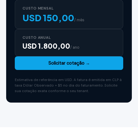
CUSTO MENSAL
USD
150,00
/ mês
CUSTO ANUAL
USD
1.800,00
/ ano
Solicitar cotação →
Estimativa de referência em USD. A fatura é emitida em CLP à
taxa Dólar Observado + $5 no dia do faturamento. Solicite
sua cotação exata conforme o seu tenant.