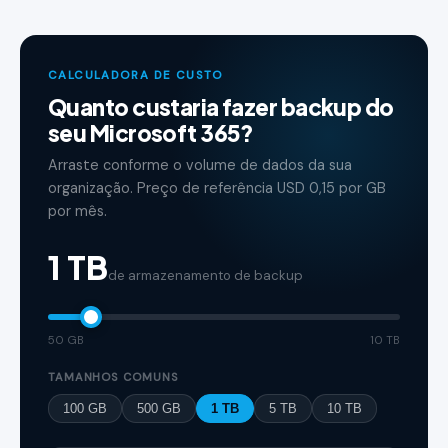
CALCULADORA DE CUSTO
Quanto custaria fazer backup do
seu Microsoft 365?
Arraste conforme o volume de dados da sua
organização. Preço de referência USD 0,15 por GB
por mês.
1 TB
de armazenamento de backup
50
GB
10
TB
TAMANHOS COMUNS
100 GB
500 GB
1 TB
5 TB
10 TB