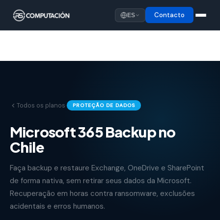
Contacto
ES
·
Todos os planos
PROTEÇÃO DE DADOS
Microsoft 365 Backup no
Chile
Faça backup e restaure Exchange, OneDrive e SharePoint
de forma nativa, sem retirar seus dados da Microsoft.
Recuperação em horas contra ransomware, exclusões
acidentais e erros humanos.