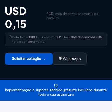
USD
/ GB · mês de armazenamento de
backup
0,15
Cotado em
USD
. Faturado em
CLP
à taxa
Dólar Observado + $5
no dia do faturamento.
Solicitar cotação →
💬 WhatsApp
Implementação e suporte técnico gratuito incluídos durante
toda a sua assinatura